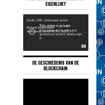
EIGENLIJK?
Videospeler
Code 150: Unknown error.
Bestand downloaden:
https://youtu.be/KeFRLRA_XzQ?_=1
DE GESCHIEDENIS VAN DE
BLOCKCHAIN
Videospeler