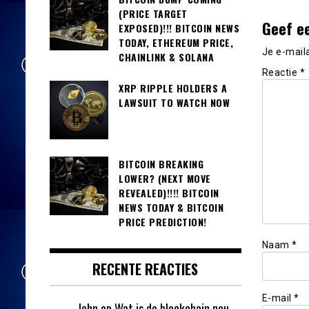
(PRICE TARGET
Geef e
EXPOSED)!!! BITCOIN NEWS
TODAY, ETHEREUM PRICE,
Je e-mail
CHAINLINK & SOLANA
Reactie
*
XRP RIPPLE HOLDERS A
LAWSUIT TO WATCH NOW
BITCOIN BREAKING
LOWER? (NEXT MOVE
REVEALED)!!!! BITCOIN
NEWS TODAY & BITCOIN
PRICE PREDICTION!
Naam
*
RECENTE REACTIES
E-mail
*
John
op
Wat is de blockchain nou