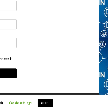
nneer ik
ish.
Cookie settings
ACCEPT
Aangedreven door
WordPress