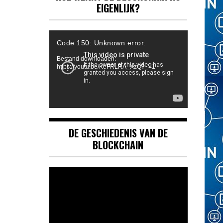
EIGENLIJK?
Videospeler
Code 150: Unknown error.
Bestand downloaden:
https://youtu.be/KeFRLRA_XzQ?_=1
DE GESCHIEDENIS VAN DE
BLOCKCHAIN
Videospeler