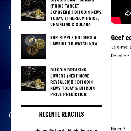
(PRICE TARGET
EXPOSED)!!! BITCOIN NEWS
TODAY, ETHEREUM PRICE,
CHAINLINK & SOLANA
Geef e
XRP RIPPLE HOLDERS A
LAWSUIT TO WATCH NOW
Je e-mail
Reactie
*
BITCOIN BREAKING
LOWER? (NEXT MOVE
REVEALED)!!!! BITCOIN
NEWS TODAY & BITCOIN
PRICE PREDICTION!
RECENTE REACTIES
Naam
*
John
op
Wat is de blockchain nou