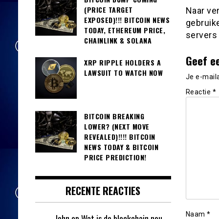
(PRICE TARGET
Naar ver
EXPOSED)!!! BITCOIN NEWS
gebruike
TODAY, ETHEREUM PRICE,
servers 
CHAINLINK & SOLANA
Geef e
XRP RIPPLE HOLDERS A
LAWSUIT TO WATCH NOW
Je e-mail
Reactie
*
BITCOIN BREAKING
LOWER? (NEXT MOVE
REVEALED)!!!! BITCOIN
NEWS TODAY & BITCOIN
PRICE PREDICTION!
RECENTE REACTIES
Naam
*
John
op
Wat is de blockchain nou