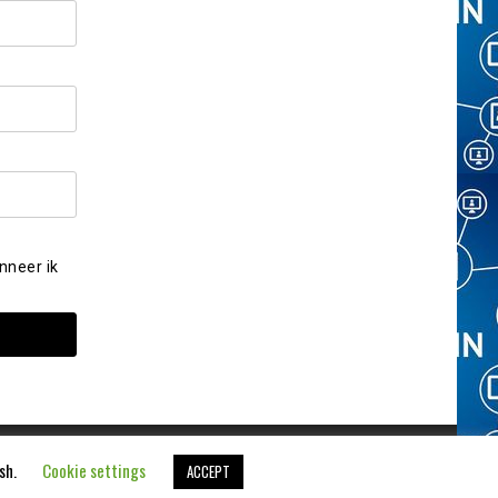
nneer ik
ish.
Cookie settings
ACCEPT
Aangedreven door
WordPress