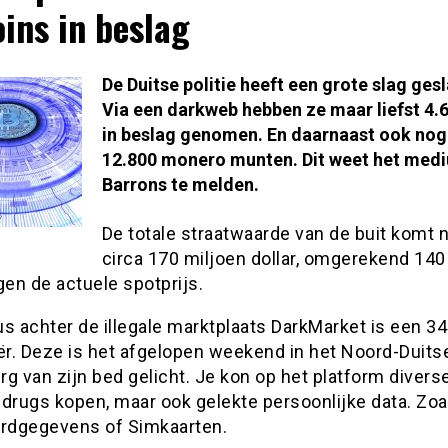
oins in beslag
De Duitse politie heeft een grote slag ges
Via een darkweb hebben ze maar liefst 4.
in beslag genomen. En daarnaast ook nog
12.800 monero munten. Dit weet het med
Barrons te melden.
De totale straatwaarde van de buit komt 
circa 170 miljoen dollar, omgerekend 140
gen de actuele spotprijs.
s achter de illegale marktplaats DarkMarket is een 34
ër. Deze is het afgelopen weekend in het Noord-Duits
g van zijn bed gelicht. Je kon op het platform divers
 drugs kopen, maar ook gelekte persoonlijke data. Zoa
ardgegevens of Simkaarten.