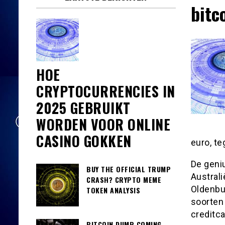
bitc
HOE
CRYPTOCURRENCIES IN
2025 GEBRUIKT
WORDEN VOOR ONLINE
CASINO GOKKEN
euro, te
De geniu
BUY THE OFFICIAL TRUMP
Australi
CRASH? CRYPTO MEME
Oldenbur
TOKEN ANALYSIS
soorten
creditc
BITCOIN DUMP COMING