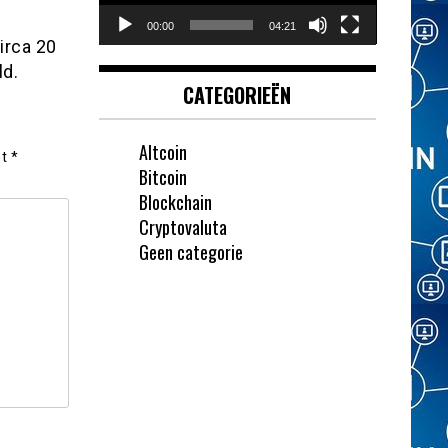
00:00
04:21
irca 20
ld.
CATEGORIEËN
Altcoin
et
*
Bitcoin
Blockchain
Cryptovaluta
Geen categorie