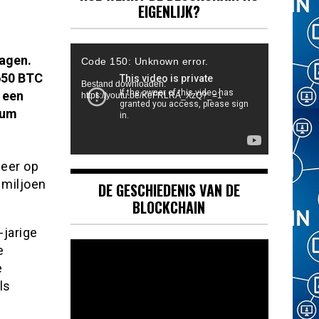
EIGENLIJK?
Videospeler
lagen.
Code 150: Unknown error.
650 BTC
Bestand downloaden:
 een
https://youtu.be/KeFRLRA_XzQ?_=1
ium
neer op
 miljoen
DE GESCHIEDENIS VAN DE
BLOCKCHAIN
-jarige
Videospeler
e
e
ls